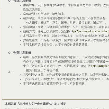
Q
：
投稿注意事項
徵稿對象：以出版教育領域(教學、學習與評量之原理；教育行政與
性論文為宗旨。
徵稿時間：全年徵稿，隨到隨審。
稿件字數：中文稿件每篇字數以20,000字為上限（不含英文摘要）
（包含摘要、關鍵字、正文、圖表、註解、參考文獻、附錄等）。
A：
撰寫體例：大體上依循美國心理學會（APA）的撰寫格式，詳細規
投稿方式：採線上投稿繳交，請登錄
https://journal.ntnu.edu.tw/log
本刊為雙向匿名審查，請勿於投稿本文中出現作者姓名或任何足以
投稿之論文，不得有一稿多投、侵害他人著作權或違反學術倫理等
本刊收稿不論接受與否，約半年內交付評審意見書。
Q
：
刊登注意事項
請將「論文刊登費繳交暨審查論文同意書」、「英文摘要編修同意
有作者共同簽名後寄回本刊(請郵寄至:106臺北市大安區和平東路
中心「教育科學研究期刊」收、或掃描圖檔EMAIL至:
j.ntnu@ntnu.
「接受刊登函」予每位作者。
A：
接受刊登之文章，本刊編審委員會得視編輯之需要，決定刊登期數
刊登前將進行2-3次校對，作者應負論文排版完成後的校對責任，
本刊將免費贈送作者當期學報一本，不另贈稿酬。
本網站獲「科技部人文社會科學研究中心」補助