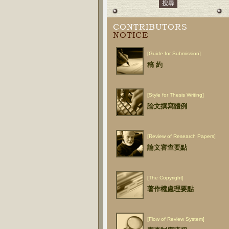
CONTRIBUTORS
NOTICE
[Guide for Submission]
稿 約
[Style for Thesis Writing]
論文撰寫體例
[Review of Research Papers]
論文審查要點
[The Copyright]
著作權處理要點
[Flow of Review System]