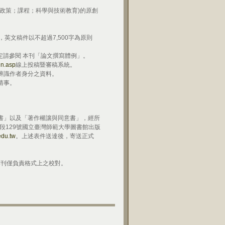
政策；課程；科學與技術教育)的原創
，英文稿件以不超過7,500字為原則
定請參閱 本刊「論文撰寫體例」。
in.asp
線上投稿暨審稿系統。
辨識作者身分之資料。
情事。
書」以及「著作權讓與同意書」，經所
一段129號國立臺灣師範大學圖書館出版
edu.tw
。上述表件送達後，寄送正式
。
本刊僅負責格式上之校對。