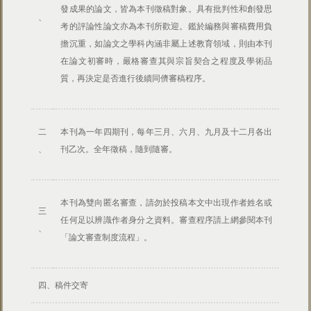
一
發成果的論文，皆為本刊徵稿對象。具有批判性和創發思
、
考的評論性論文亦為本刊所歡迎。鑑於編務與審稿費用負
擔沉重，如論文之學科內涵非屬上述教育領域，則由本刊
在論文初審時，嚴格審查其與宗旨契合之程度及學術品
質，再決定是否進行後續同儕審稿程序。
二
本刊為一年四期刊，每年三月、六月、九月及十二月各出
、
刊乙次。全年徵稿，隨到隨審。
本刊為雙向匿名審查，請勿於投稿本文中出現作者姓名或
三
任何足以辨識作者身分之資料。審查程序請上網參閱本刊
、
「論文審查制度流程」。
四、稿件交寄