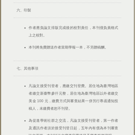
六、印製
作者應負論文排版完成後的校對責任，本刊僅負責格式
上之校對。
本刊將免費贈送作者當期學報一本，不另贈稿酬。
七、其他事項
凡論文接受刊登者，應繳交刊登費。居住地為臺灣地區
者繳交新臺幣參仟元整，居住地為臺灣地區以外者繳交
美金 100 元，繳費方式與審查結果一併另行專函通知投
稿人，未繳費者恕不刊登。
為促進學術社群之交流，凡論文接受刊登者，第一作者
及通訊作者須於接受刊登日起，五年內有償為本刊審查