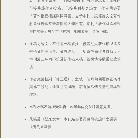
者，案送主編決定；非特殊理由而自行撤稿者，兩年內
不接受該作者投稿。已接受刊登之論文，作者需簽署
「著作財產權讓與同意書」交予本刊，該篇論文之著作
財產權歸國立臺灣師範大學所有。本刊「著作財產權讓
與同意書」可至本刊網站「相關表單」查詢下載。
投稿之論文，不得有一稿多投、侵害他人著作權或違反
學術倫理等情事。如有違反，一切責任由作者自負，且
本刊於三年內不接受該作者來稿，並視情節嚴重程度求
償。
作者應於接到「修正通知」之後一個月內回覆修正稿件
與修正說明，逾期視同退稿，若有特殊情況請先與本刊
聯絡。
本刊收稿不論接受與否，約半年內交付評審意見書。
凡接受刊登之文章，本刊編審委員會得視編輯之需要，
決定刊登期數。