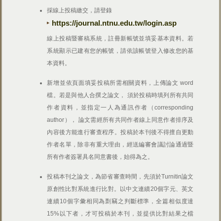
採線上投稿繳交，請登錄
https://journal.ntnu.edu.tw/login.asp
線上投稿暨審稿系統，註冊新帳號並填妥基本資料。若
系統顯示已建有您的帳號，請依該帳號登入修改您的基
本資料。
新增並依頁面填妥投稿所需相關資料，上傳論文 word
檔。若是與他人合撰之論文， 須於投稿時填列所有共同
作者資料，並指定一人為通訊作者（corresponding
author）， 論文需經所有共同作者線上同意作者排序及
內容後方能進行審查程序。投稿於本刊後不得擅自更動
作者名單，除非有重大理由，經送編審會議討論通過暨
所有作者簽署具名同意書後，始得為之。
投稿本刊之論文，為節省審查時間，先須於Turnitin論文
原創性比對系統進行比對。以中文連續20個字元、英文
連續10個字彙相同為剽竊之判斷標準，全篇相似度達
15%以下者，才可投稿於本刊，並提供比對結果之檔