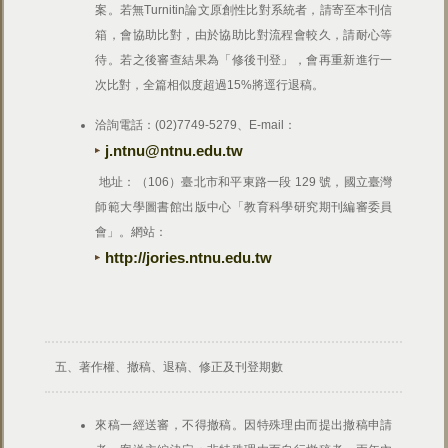
案。若無Turnitin論文原創性比對系統者，請寄至本刊信
箱，會協助比對，由於協助比對流程會較久，請耐心等
待。若之後審查結果為「修後刊登」，會再重新進行一
次比對，全篇相似度超過15%將逕行退稿。
洽詢電話：(02)7749-5279、E-mail：
j.ntnu@ntnu.edu.tw
地址：（106）臺北市和平東路一段 129 號，國立臺灣
師範大學圖書館出版中心「教育科學研究期刊編審委員
會」。網站：
http://jories.ntnu.edu.tw
五、著作權、撤稿、退稿、修正及刊登期數
來稿一經送審，不得撤稿。因特殊理由而提出撤稿申請