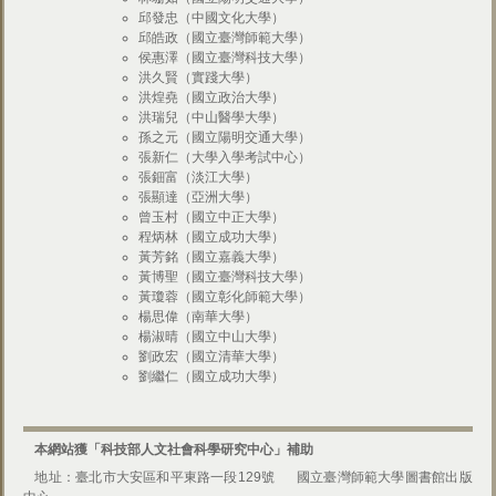
邱發忠（中國文化大學）
邱皓政（國立臺灣師範大學）
侯惠澤（國立臺灣科技大學）
洪久賢（實踐大學）
洪煌堯（國立政治大學）
洪瑞兒（中山醫學大學）
孫之元（國立陽明交通大學）
張新仁（大學入學考試中心）
張鈿富（淡江大學）
張顯達（亞洲大學）
曾玉村（國立中正大學）
程炳林（國立成功大學）
黃芳銘（國立嘉義大學）
黃博聖（國立臺灣科技大學）
黃瓊蓉（國立彰化師範大學）
楊思偉（南華大學）
楊淑晴（國立中山大學）
劉政宏（國立清華大學）
劉繼仁（國立成功大學）
本網站獲「科技部人文社會科學研究中心」補助
地址：臺北市大安區和平東路一段129號
國立臺灣師範大學圖書館出版