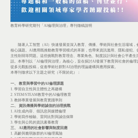
教育科學研究期刊「AI倫理與治理」專刊徵稿說明
隨著人工智慧（AI）快速發展並深入教育、傳播、學術與社會生活場域，
核心議題。AI應用既推動教育學習模式的革新，也帶來資訊濫用、隱私侵犯、
主性削弱等問題。這些挑戰對教育理念、專業角色、制度設計與社會公平產生
話。本專刊以「AI倫理與治理」為核心，旨在探討AI發展下教育與社會的倫
從多元觀點投稿，促進學術社群對AI治理的理論建構與應用探索。
本專刊徵求以下主題之研究（不限於此）：
一、
教育與學習中的AI倫理課題
1.
學習自主性與主體性之再建構
2.
STEM/STEAM教育中的AI倫理教育
3.
教師專業發展與教育實踐準則
二、
資訊傳播與學術誠信的治理挑戰
1.
AI生成內容、假訊息與媒體倫理
2.
學術寫作檢驗、雷同比對與誠信保障
3.
學生與公民的資訊素養教育
三、
AI應用的社會影響與制度回應
1.
高齡與脆弱族群的AI倫理風險