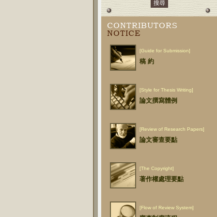
CONTRIBUTORS
NOTICE
[Guide for Submission]
稿 約
[Style for Thesis Writing]
論文撰寫體例
[Review of Research Papers]
論文審查要點
[The Copyright]
著作權處理要點
[Flow of Review System]