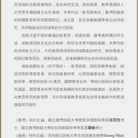
育領域的互動逐漸增加，並在研究交流、課程發展、教學實踐與人
才培育等層面建立合作基礎。本專刊以「教育新南向：臺灣與越南
的跨國教育研究與實踐對話」為主題，旨在鼓勵兩國學者以共同研
究、共同觀點或共同成果的方式投稿。
投稿主題不限於臺越比較教育，然需由臺、越學者跨國共同完
成，或能展現跨文化合作精神，即符合本專刊徵稿範圍。本專刊歡
迎採用多元方法、不同教育情境與跨領域觀點的研究，期待透過共
同探討教育理念、實務與政策，促進兩國研究合作的深化與拓展。
徵稿範圍包含（但不限於）：教育政策、課程與教學創新、師
資培育與專業發展、幼兒與家庭科學、心理與健康促進、體育與運
動科學、教育科技與 AI 應用、國際教育合作、學校行政與社群發展
等議題。期望透過本專刊促進兩國研究社群的持續連結，拓展跨文
化教育研究的新視野，並共同探索教育發展在全球化脈絡中的實踐
價值與可能性。
（臺灣）特約主編：國立臺灣師範大學體育與運動科學系
張育愷
博
士、國立臺灣師範大學幼兒與家庭科學學系
王馨敏
博士
（越南）特約主編：河內國立師範大學生技與微生物學
Duong Minh