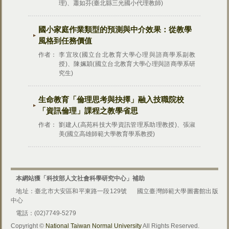
理)、蕭如芬(臺北縣三光國小代理教師)
國小家庭作業類型的預測與中介效果：從教學
風格到任務價值
作者：
李宜玫(國立台北教育大學心理與諮商學系副教
授)、陳姵穎(國立台北教育大學心理與諮商學系研
究生)
生命教育「倫理思考與抉擇」融入技職院校
「資訊倫理」課程之教學省思
作者：
劉建人(高苑科技大學資訊管理系助理教授)、張淑
美(國立高雄師範大學教育學系教授)
本網站獲「科技部人文社會科學研究中心」補助
地址：臺北市大安區和平東路一段129號
國立臺灣師範大學圖書館出版
中心
電話：(02)7749-5279
Copyright ©
National Taiwan Normal University
All Rights Reserved.