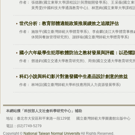
作者：
張德勝(國立東華大學課程設計與潛能開發學系)、王采薇(國立
黃秀雯(中國科技大學通識教育中心)、林慧絢(國立東華大學課程
世代分析：教育部體適能政策推展績效之追蹤評估
作者：
施致平(國立臺灣師範大學體育學系)、李俞麟(淡江大學體育事務
休閒與餐旅管理研究所)、謝靜瑜(國立臺灣師範大學體育學系)
國小六年級學生犯罪軟體防治之教材發展與評鑑：以恐懼
作者：
鄧達鈞(國立交通大學教育研究所)、周倩(國立交通大學教育研究所
科幻小說與科幻影片對激發國中生產品設計創意的效益
作者：
林坤誼(國立臺灣師範大學科技應用與人力資源發展學系)
本網站獲「科技部人文社會科學研究中心」補助
地址：臺北市大安區和平東路一段129號
國立臺灣師範大學圖書館出版中心
電話：(02)7749-5279
Copyright ©
National Taiwan Normal University
All Rights Reserved.