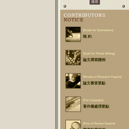
CONTRIBUTORS
NOTICE
[Guide for Submission]
稿 約
[Style for Thesis Writing]
論文撰寫體例
[Review of Research Papers]
論文審查要點
[The Copyright]
著作權處理要點
[Flow of Review System]