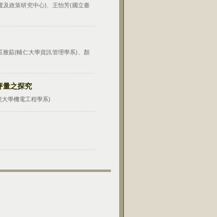
度及政策研究中心)、王怡芳(國立臺
莊雅茹(輔仁大學資訊管理學系)、顏
評量之探究
範大學機電工程學系)