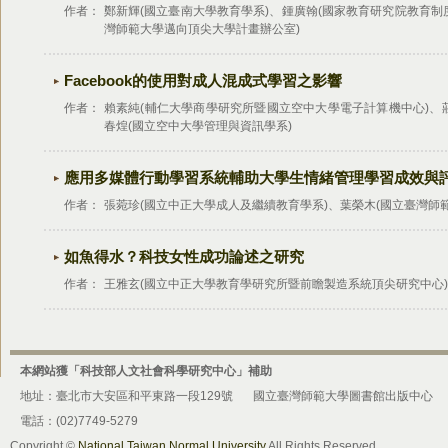
作者：
鄭新輝(國立臺南大學教育學系)、鍾廣翰(國家教育研究院教育制
灣師範大學邁向頂尖大學計畫辦公室)
Facebook的使用對成人混成式學習之影響
作者：
賴素純(輔仁大學商學研究所暨國立空中大學電子計算機中心)、
春煌(國立空中大學管理與資訊學系)
應用多媒體行動學習系統輔助大學生情緒管理學習成效與
作者：
張菀珍(國立中正大學成人及繼續教育學系)、葉榮木(國立臺灣師
如魚得水？科技女性成功論述之研究
作者：
王雅玄(國立中正大學教育學研究所暨前瞻製造系統頂尖研究中心)
本網站獲「科技部人文社會科學研究中心」補助
地址：臺北市大安區和平東路一段129號
國立臺灣師範大學圖書館出版中心
電話：(02)7749-5279
Copyright ©
National Taiwan Normal University
All Rights Reserved.