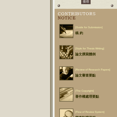
CONTRIBUTORS
NOTICE
[Guide for Submission]
稿 約
[Style for Thesis Writing]
論文撰寫體例
[Review of Research Papers]
論文審查要點
[The Copyright]
著作權處理要點
[Flow of Review System]