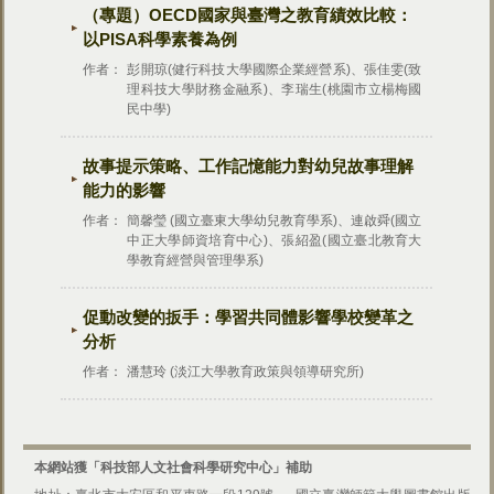
（專題）OECD國家與臺灣之教育績效比較：
以PISA科學素養為例
作者：
彭開琼(健行科技大學國際企業經營系)、張佳雯(致
理科技大學財務金融系)、李瑞生(桃園市立楊梅國
民中學)
故事提示策略、工作記憶能力對幼兒故事理解
能力的影響
作者：
簡馨瑩 (國立臺東大學幼兒教育學系)、連啟舜(國立
中正大學師資培育中心)、張紹盈(國立臺北教育大
學教育經營與管理學系)
促動改變的扳手：學習共同體影響學校變革之
分析
作者：
潘慧玲 (淡江大學教育政策與領導研究所)
本網站獲「科技部人文社會科學研究中心」補助