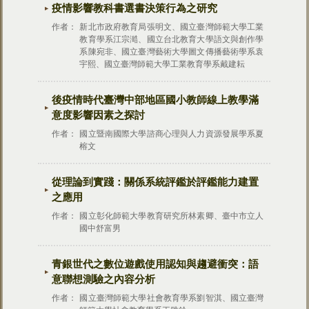
疫情影響教科書選書決策行為之研究
作者：
新北市政府教育局張明文、國立臺灣師範大學工業
教育學系江宗澔、國立台北教育大學語文與創作學
系陳宛非、國立臺灣藝術大學圖文傳播藝術學系袁
宇熙、國立臺灣師範大學工業教育學系戴建耘
後疫情時代臺灣中部地區國小教師線上教學滿
意度影響因素之探討
作者：
國立暨南國際大學諮商心理與人力資源發展學系夏
榕文
從理論到實踐：關係系統評鑑於評鑑能力建置
之應用
作者：
國立彰化師範大學教育研究所林素卿、臺中市立人
國中舒富男
青銀世代之數位遊戲使用認知與趨避衝突：語
意聯想測驗之內容分析
作者：
國立臺灣師範大學社會教育學系劉智淇、國立臺灣