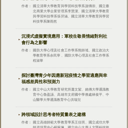
作者：
國立清華大學教育與學習科技學系謝傳崇、國立臺
北商業大學企業管理系李慧潔、國立清華大學教育
與學習科技學系張羿涵、國立清華大學教育與學習
科技學系陳雨然
沉浸式虛擬實境應用：軍校生敬畏情緒對利社
會行為之影響
作者：
國防大學心理及社會工作學系熊師瑤、國立政治大
學教育學系余民寧 、國防大學心理及社會工作學系
程淑華
探討臺灣青少年因應新冠疫情之學習適應與幸
福感差異性和預測力
作者：
國立中山大學教育研究所蕭文絜、銘傳大學通識教
育中心魯盈讌、高雄市文府國中學務處林俊平、中
山醫學大學通識教育中心洪瑞兒
跨領域設計思考者特質量表之建構
作者：
國立高雄師範大學教育學系王佳琪、國立成功大學
師資培育中心楊琬琳、國立中山大學人文暨科技跨