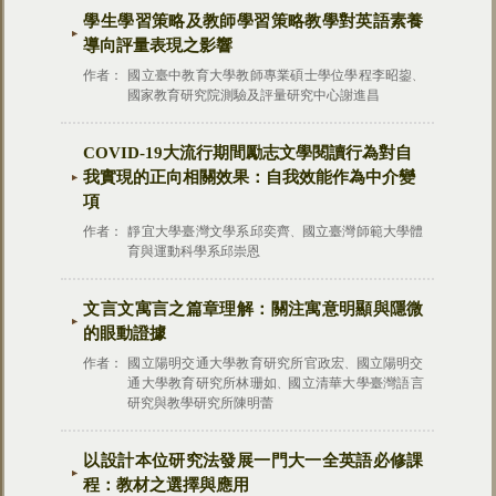
學生學習策略及教師學習策略教學對英語素養
導向評量表現之影響
作者：
國立臺中教育大學教師專業碩士學位學程李昭鋆
、
國家教育研究院測驗及評量研究中心謝進昌
COVID-19大流行期間勵志文學閱讀行為對自
我實現的正向相關效果：自我效能作為中介變
項
作者：
靜宜大學臺灣文學系邱奕齊
國立臺灣師範大學體
、
育與運動科學系邱崇恩
文言文寓言之篇章理解：關注寓意明顯與隱微
的眼動證據
作者：
國立陽明交通大學教育研究所官政宏
國立陽明交
、
通大學教育研究所林珊如
國立清華大學臺灣語言
、
研究與教學研究所陳明蕾
以設計本位研究法發展一門大一全英語必修課
程：教材之選擇與應用