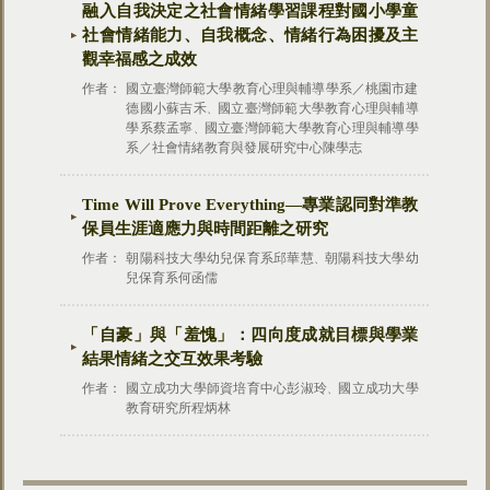
融入自我決定之社會情緒學習課程對國小學童
社會情緒能力、自我概念、情緒行為困擾及主
觀幸福感之成效
作者：
國立臺灣師範大學教育心理與輔導學系／桃園市建
德國小蘇吉禾
國立臺灣師範大學教育心理與輔導
、
學系蔡孟寧
國立臺灣師範大學教育心理與輔導學
、
系／社會情緒教育與發展研究中心陳學志
Time Will Prove Everything—專業認同對準教
保員生涯適應力與時間距離之研究
作者：
朝陽科技大學幼兒保育系邱華慧
朝陽科技大學幼
、
兒保育系何函儒
「自豪」與「羞愧」：四向度成就目標與學業
結果情緒之交互效果考驗
作者：
國立成功大學師資培育中心彭淑玲
國立成功大學
、
教育研究所程炳林