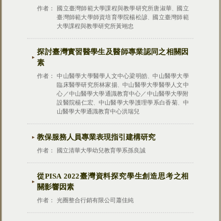
作者：
國立臺灣師範大學課程與教學研究所唐淑華
國立
、
臺灣師範大學師資培育學院楊松諺
國立臺灣師範
、
大學課程與教學研究所黃翊忠
探討臺灣實習醫學生及醫師專業認同之相關因
素
作者：
中山醫學大學醫學人文中心梁明皓
中山醫學大學
、
臨床醫學研究所林家揚
中山醫學大學醫學人文中
、
心／中山醫學大學通識教育中心／中山醫學大學附
設醫院楊仁宏
中山醫學大學護理學系白香菊
中
、
、
山醫學大學通識教育中心洪瑞兒
教保服務人員專業表現指引建構研究
作者：
國立清華大學幼兒教育學系孫良誠
從PISA 2022臺灣資料探究學生創造思考之相
關影響因素
作者：
光圈整合行銷有限公司蕭佳純