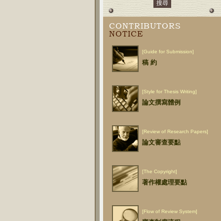
CONTRIBUTORS
NOTICE
[Guide for Submission]
稿 約
[Style for Thesis Writing]
論文撰寫體例
[Review of Research Papers]
論文審查要點
[The Copyright]
著作權處理要點
[Flow of Review System]