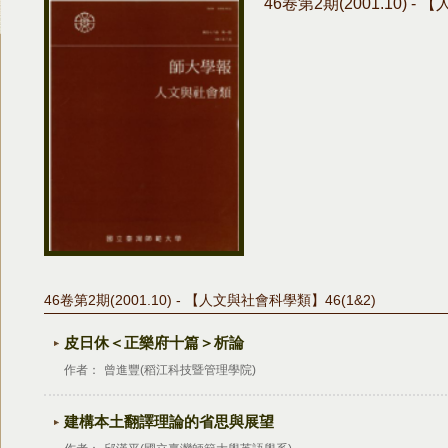
46卷第2期(2001.10) -
46卷第2期(2001.10) - 【人文與社會科學類】46(1&2)
皮日休＜正樂府十篇＞析論
作者：
曾進豐(稻江科技暨管理學院)
建構本土翻譯理論的省思與展望