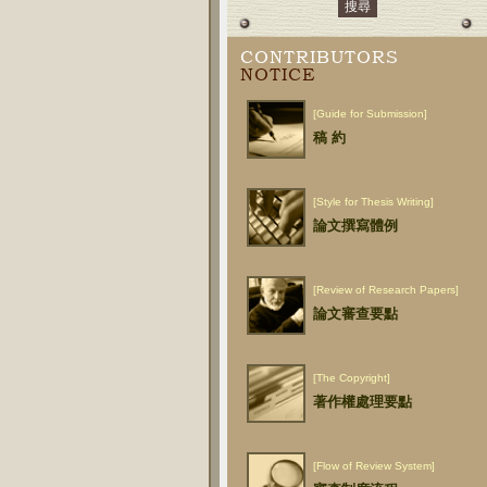
CONTRIBUTORS
NOTICE
[Guide for Submission]
稿 約
[Style for Thesis Writing]
論文撰寫體例
[Review of Research Papers]
論文審查要點
[The Copyright]
著作權處理要點
[Flow of Review System]